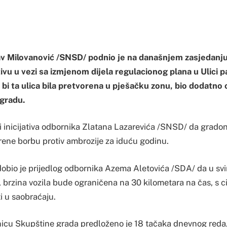
v Milovanović /SNSD/ podnio je na današnjem zasjedanju 
tivu u vezi sa izmjenom dijela regulacionog plana u Ulici pa
 bi ta ulica bila pretvorena u pješačku zonu, bio dodatn
 gradu.
 i inicijativa odbornika Zlatana Lazarevića /SNSD/ da gradon
rene borbu protiv ambrozije za iduću godinu.
obio je prijedlog odbornika Azema Aletovića /SDA/ da u svi
j, brzina vozila bude ograničena na 30 kilometara na čas, s 
i u saobraćaju.
icu Skupštine grada predloženo je 18 tačaka dnevnog reda,