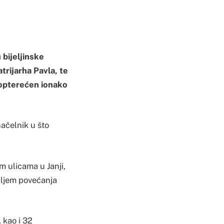
bijeljinske
trijarha Pavla, te
o opterećen ionako
ačelnik u što
m ulicama u Janji,
ciljem povećanja
 kao i 32