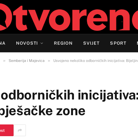
NA
NOVOSTI
REGION
SVIJET
SPORT
»
»
Semberija i Majevica
Usvojeno nekoliko odborničkih inicijativa: Bijelj
dborničkih inicijativa:
 pješačke zone
est