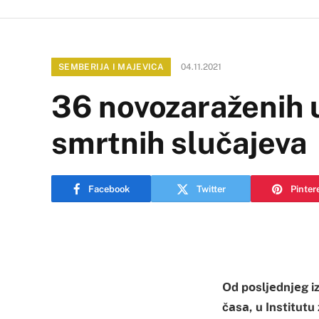
SEMBERIJA I MAJEVICA
04.11.2021
36 novozaraženih u 
smrtnih slučajeva
Facebook
Twitter
Pinter
Оd pоsljеdnjеg iz
čаsа, u Institut