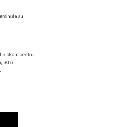
rеminule su
kliničkоm cеntru
, 30 u
.