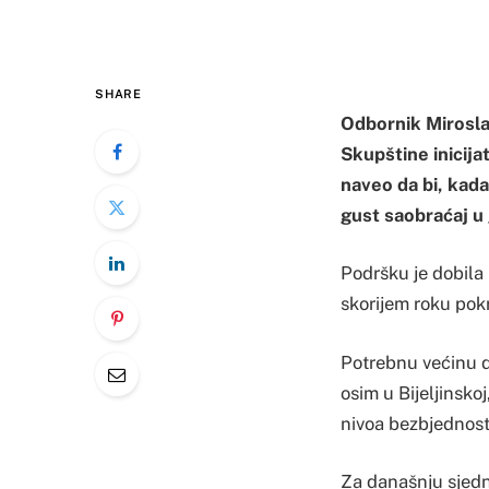
SHARE
Odbornik Mirosla
Skupštine inicija
naveo da bi, kada
gust saobraćaj u
Podršku je dobila
skorijem roku pok
Potrebnu većinu d
osim u Bijeljinsko
nivoa bezbjednost
Za današnju sjedn