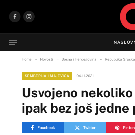
Facebook
Instagram
NASLOV
»
»
»
Home
Novosti
Bosna i Hercegovina
Republika Srpska
SEMBERIJA I MAJEVICA
04.11.2021
Usvojeno nekoliko o
ipak bez još jedne
Facebook
Twitter
Pinter