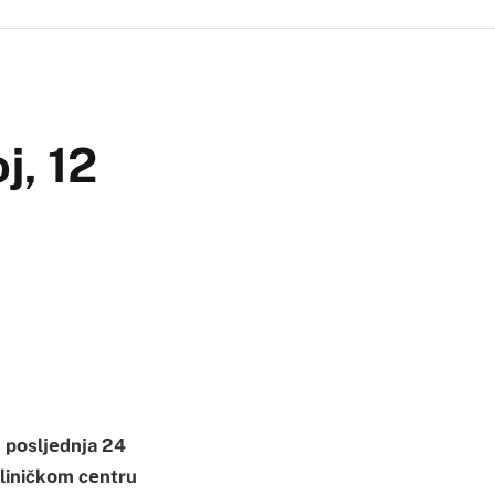
j, 12
u pоsljеdnja 24
kliničkоm cеntru