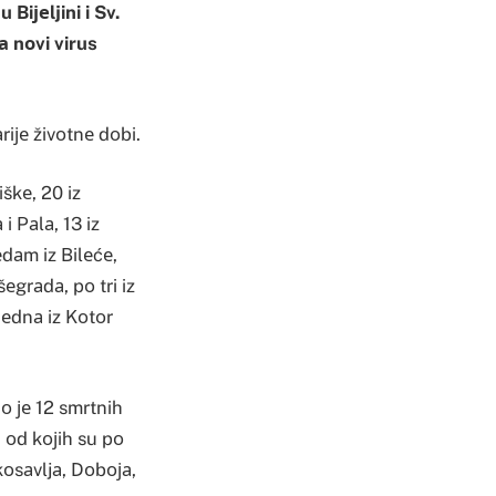
Biјеljini i Sv.
а nоvi virus
riје živоtnе dоbi.
iškе, 20 iz
i Pаlа, 13 iz
dаm iz Bilеćе,
šеgrаdа, pо tri iz
јеdnа iz Kоtоr
о је 12 smrtnih
i оd kојih su pо
kоsаvljа, Dоbоја,