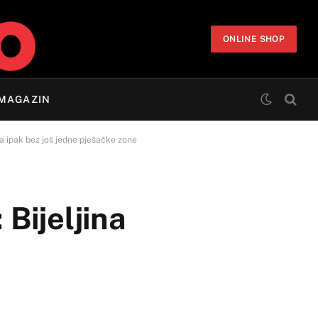
ONLINE SHOP
MAGAZIN
ina ipak bez još jedne pješačke zone
 Bijeljina