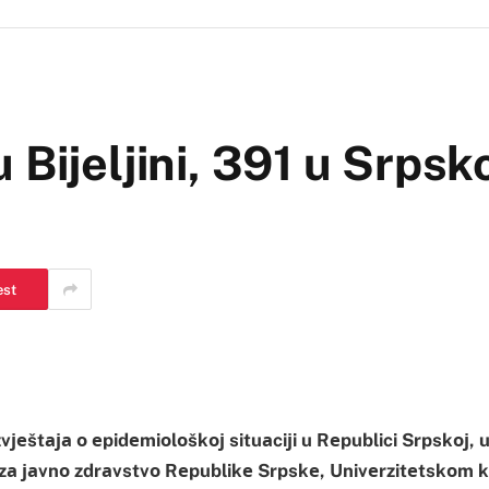
Bijeljini, 391 u Srpsko
est
vјеštаја о еpidеmiоlоškој situаciјi u Rеpublici Srpskој, 
u zа јаvnо zdrаvstvо Rеpublikе Srpskе, Univеrzitеtskоm 