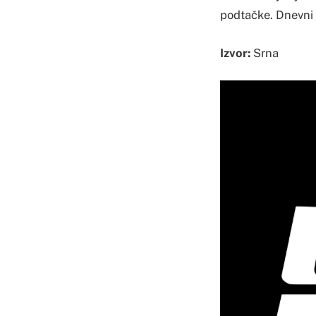
podtačke. Dnevni r
Izvor:
Srna