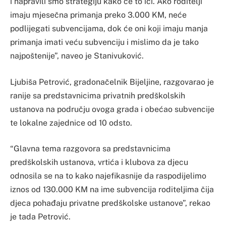
i napravili smo strategiju kako će to ići. Ako roditelji
imaju mjesečna primanja preko 3.000 KM, neće
podlijegati subvencijama, dok će oni koji imaju manja
primanja imati veću subvenciju i mislimo da je tako
najpoštenije”, naveo je Stanivuković.
Ljubiša Petrović, gradonačelnik Bijeljine, razgovarao je
ranije sa predstavnicima privatnih predškolskih
ustanova na području ovoga grada i obećao subvencije
te lokalne zajednice od 10 odsto.
“Glavna tema razgovora sa predstavnicima
predškolskih ustanova, vrtića i klubova za djecu
odnosila se na to kako najefikasnije da raspodijelimo
iznos od 130.000 KM na ime subvencija roditeljima čija
djeca pohađaju privatne predškolske ustanove”, rekao
je tada Petrović.