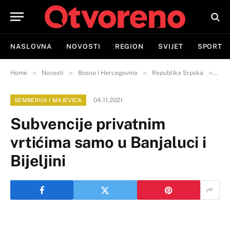
NASLOVNA
NOVOSTI
REGION
SVIJET
SPORT
»
»
»
»
Home
Novosti
Bosna i Hercegovina
Republika Srpska
Semb
04.11.2021
SEMBERIJA I MAJEVICA
Subvencije privatnim
vrtićima samo u Banjaluci i
Bijeljini