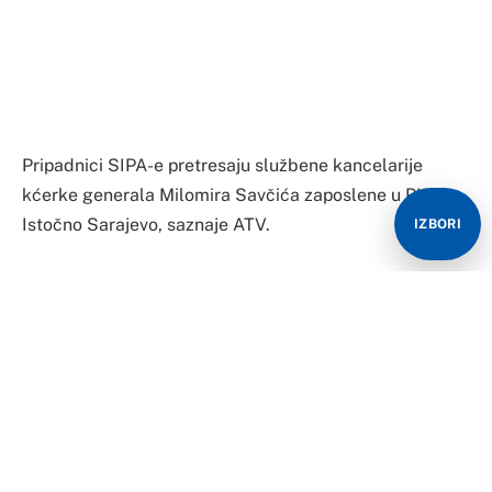
Pripadnici SIPA-e pretresaju službene kancelarije
kćerke generala Milomira Savčića zaposlene u PU
Istočno Sarajevo, saznaje ATV.
IZBORI
Prema našim informacijama, pretres se vrši zbog
sumnje da je njen suprug, Macan Aleksandar koji je u
bjekstvu, umiješan u izvršenje više krivičnih djela.
Pretresi su na lokacijama koje koriste članovi njegove
porodice.
Akcija se sprovodi u saradnji sa MUP-om Republike
Srpske.