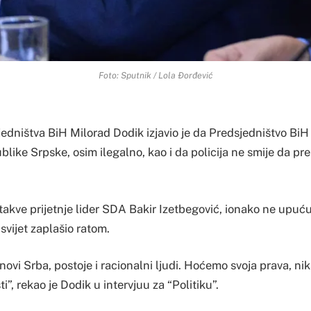
Foto: Sputnik / Lola Đorđević
edništva BiH Milorad Dodik izjavio je da Predsjedništvo BiH
blike Srpske, osim ilegalno, kao i da policija ne smije da pre
takve prijetnje lider SDA Bakir Izetbegović, ionako ne upuć
 svijet zaplašio ratom.
novi Srba, postoje i racionalni ljudi. Hoćemo svoja prava, nik
”, rekao je Dodik u intervjuu za “Politiku”.