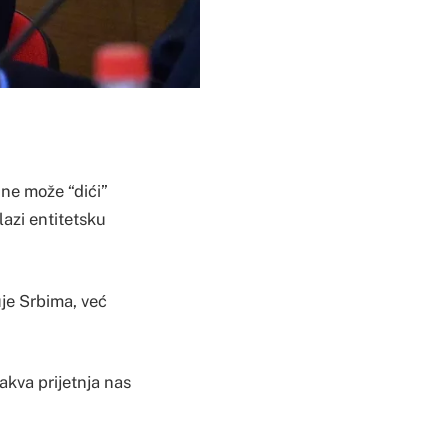
 ne može “dići”
lazi entitetsku
uje Srbima, već
akva prijetnja nas