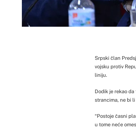
Srpski član Predsj
vojsku protiv Repu
liniju.
Dodik je rekao da 
strancima, ne bi li
“Postoje časni pla
u tome neće omesti