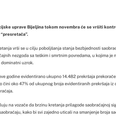
ijske uprave Bijeljina tokom novembra će se vršiti kontr
“presretača”.
etanja vrši se u cilju poboljšanja stanja bezbjednosti saobr
ajnih nezgoda sa teškim i smrtnim povredama, u kojima je 
 dominatni uzrok.
ove godine evidentirano ukupno 14.482 prekršaja prekorače
to čini oko 47% od ukupnog broja evidentiranih prekršaja iz 
raćaja.
eluju na vozače da brzinu kretanja prilagode saobraćajnoj sign
saobraćaju, kako bi svi zajedno uticali na smanjenje broja s