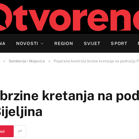
NA
NOVOSTI
REGION
SVIJET
SPORT
»
»
Semberija i Majevica
Pojačana kontrola brzine kretanja na području Po
brzine kretanja na po
ijeljina
est