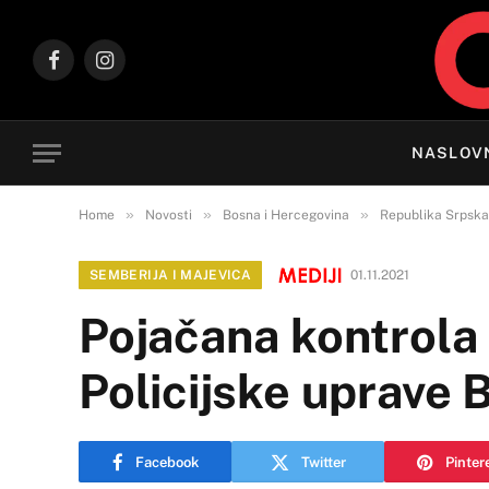
Facebook
Instagram
NASLOV
»
»
»
Home
Novosti
Bosna i Hercegovina
Republika Srpska
SEMBERIJA I MAJEVICA
01.11.2021
Pojačana kontrola 
Policijske uprave B
Facebook
Twitter
Pinter