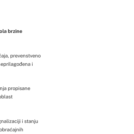
ola brzine
aćaja, prevenstveno
neprilagođena i
nja propisane
oblast
alizaciji i stanju
aobraćajnih