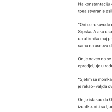
Na konstantaciju d
toga stvaranje psih
“Oni se rukovode m
Srpska. A ako uspi
da afirmišu moj pr
samo na osnovu de
On je naveo da se
opredjeljuje u rad
“Sjetim se momka k
je rekao – valjda o
On je istakao da 
izdatke, niti su lju