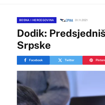
BOSNA I HERCEGOVINA
01.11.2021
Dodik: Predsjedniš
Srpske
Facebook
Twitter
Pinter