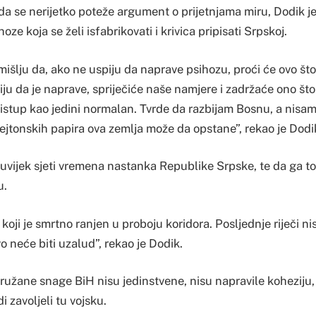
a se nerijetko poteže argument o prijetnjama miru, Dodik je 
oze koja se želi isfabrikovati i krivica pripisati Srpskoj.
išlju da, ako ne uspiju da naprave psihozu, proći će ovo št
ju da je naprave, spriječiće naše namjere i zadržaće ono što
istup kao jedini normalan. Tvrde da razbijam Bosnu, a nisam 
jtonskih papira ova zemlja može da opstane”, rekao je Dodi
 uvijek sjeti vremena nastanka Republike Srpske, te da ga t
u.
oji je smrtno ranjen u proboju koridora. Posljednje riječi ni
vo neće biti uzalud”, rekao je Dodik.
Oružane snage BiH nisu jedinstvene, nisu napravile koheziju,
di zavoljeli tu vojsku.