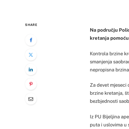
SHARE
Na području Polic
kretanja pomoću 
Кontrola brzine kr
smanjenja saobrać
nepropisna brzina
Za devet mjeseci 
brzine kretanja, š
bezbjednosti saob
Iz PU Bijeljina ap
puta i uslovima u 