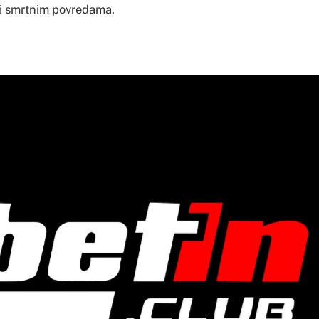
 i smrtnim povredama.