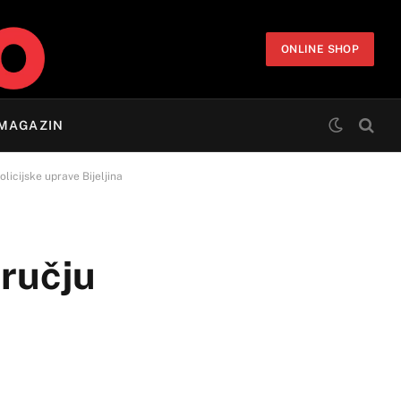
ONLINE SHOP
MAGAZIN
licijske uprave Bijeljina
dručju