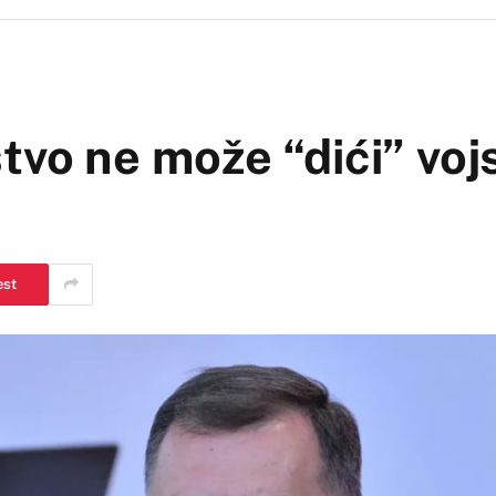
tvo ne može “dići” voj
est