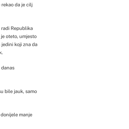
rekao da je cilj
o radi Republika
 je oteto, umjesto
jedini koji zna da
k.
o danas
su bile jauk, samo
 donijele manje