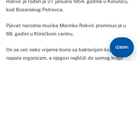
Rokvić je rođen je 27. januara 1954. godine u Koluniću,
kod Bosanskog Petrovca.
Pjevač narodne muzike Marinko Rokvić preminuo je u
68. godini u Kliničkom centru.
IZBORI
On se već neko vrijeme borio sa bakterijom koja mu je
napala organizam, a njegovi najbliži do samog kraja
vjerovali su da će se izvući.
On je u svom posljednjem obraćanju za medije istakao
da mu je veoma loše i da je otkazao sve nastupe.
– Mnogi su me zvali da idem da nastupam, ali sam
morao sve da odbijem zbog zdravstvenih razloga.
Supruga je tu uz mene, sinovi takođe. Nisam sad u
stanju da pričam, jedva govorim, čujete. Ako možete da