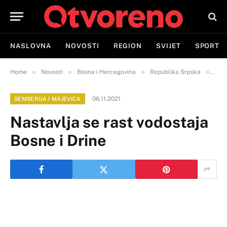
NASLOVNA
NOVOSTI
REGION
SVIJET
SPORT
»
»
»
»
Home
Novosti
Bosna i Hercegovina
Republika Srpska
Semb
06.11.2021
SEMBERIJA I MAJEVICA
Nastavlja se rast vodostaja
Bosne i Drine