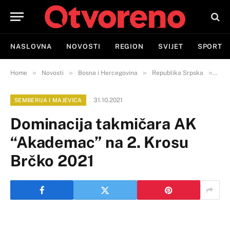
NASLOVNA
NOVOSTI
REGION
SVIJET
SPORT
»
»
»
»
Home
Novosti
Bosna i Hercegovina
Republika Srpska
Semb
31.10.2021
SEMBERIJA I MAJEVICA
Dominacija takmičara AK
“Akademac” na 2. Krosu
Brčko 2021