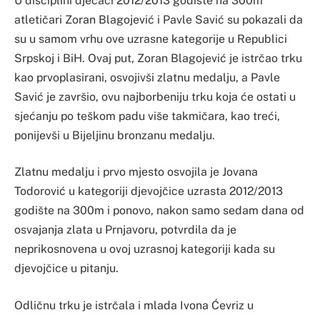
U disciplini dječaci 2012/2013 godište na 300m
atletičari Zoran Blagojević i Pavle Savić su pokazali da
su u samom vrhu ove uzrasne kategorije u Republici
Srpskoj i BiH. Ovaj put, Zoran Blagojević je istrčao trku
kao prvoplasirani, osvojivši zlatnu medalju, a Pavle
Savić je završio, ovu najborbeniju trku koja će ostati u
sjećanju po teškom padu više takmičara, kao treći,
ponijevši u Bijeljinu bronzanu medalju.
Zlatnu medalju i prvo mjesto osvojila je Jovana
Todorović u kategoriji djevojčice uzrasta 2012/2013
godište na 300m i ponovo, nakon samo sedam dana od
osvajanja zlata u Prnjavoru, potvrdila da je
neprikosnovena u ovoj uzrasnoj kategoriji kada su
djevojčice u pitanju.
Odličnu trku je istrčala i mlada Ivona Ćevriz u