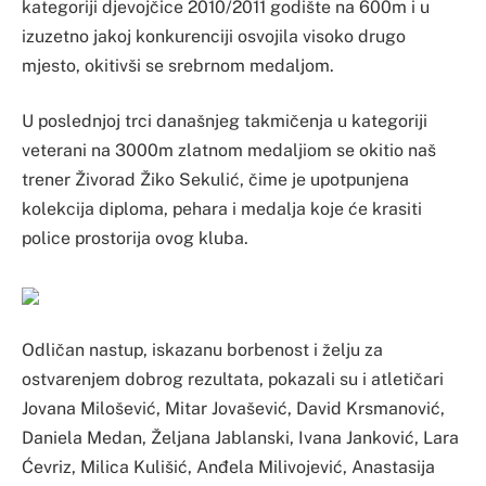
kategoriji djevojčice 2010/2011 godište na 600m i u
izuzetno jakoj konkurenciji osvojila visoko drugo
mjesto, okitivši se srebrnom medaljom.
U poslednjoj trci današnjeg takmičenja u kategoriji
veterani na 3000m zlatnom medaljiom se okitio naš
trener Živorad Žiko Sekulić, čime je upotpunjena
kolekcija diploma, pehara i medalja koje će krasiti
police prostorija ovog kluba.
Odličan nastup, iskazanu borbenost i želju za
ostvarenjem dobrog rezultata, pokazali su i atletičari
Jovana Milošević, Mitar Jovašević, David Krsmanović,
Daniela Medan, Željana Jablanski, Ivana Janković, Lara
Ćevriz, Milica Kulišić, Anđela Milivojević, Anastasija