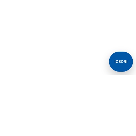
IZBORI
“VI STVARNO niste normalni, živ sam”, “Živ sam”,
“Nisam umro”, piše neumorno po Twitteru srpski novinar