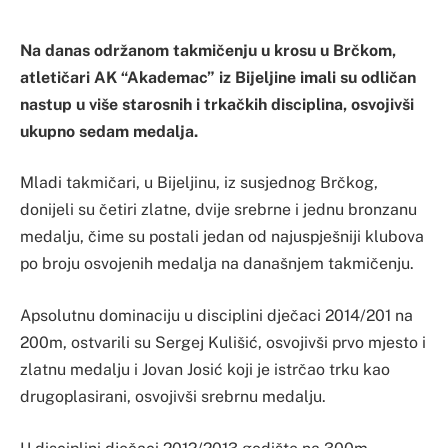
Na danas održanom takmičenju u krosu u Brčkom,
atletičari AK “Akademac” iz Bijeljine imali su odličan
nastup u više starosnih i trkačkih disciplina, osvojivši
ukupno sedam medalja.
Mladi takmičari, u Bijeljinu, iz susjednog Brčkog,
donijeli su četiri zlatne, dvije srebrne i jednu bronzanu
medalju, čime su postali jedan od najuspješniji klubova
po broju osvojenih medalja na današnjem takmičenju.
Apsolutnu dominaciju u disciplini dječaci 2014/201 na
200m, ostvarili su Sergej Kulišić, osvojivši prvo mjesto i
zlatnu medalju i Jovan Josić koji je istrčao trku kao
drugoplasirani, osvojivši srebrnu medalju.