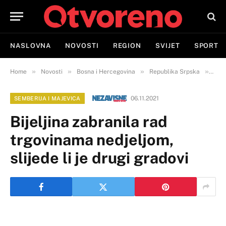
NASLOVNA
NOVOSTI
REGION
SVIJET
SPORT
»
»
»
»
Home
Novosti
Bosna i Hercegovina
Republika Srpska
Semb
06.11.2021
SEMBERIJA I MAJEVICA
Bijeljina zabranila rad
trgovinama nedjeljom,
slijede li je drugi gradovi