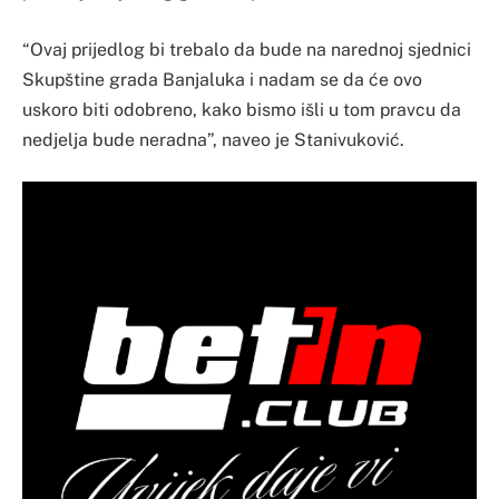
“Ovaj prijedlog bi trebalo da bude na narednoj sjednici
Skupštine grada Banjaluka i nadam se da će ovo
uskoro biti odobreno, kako bismo išli u tom pravcu da
nedjelja bude neradna”, naveo je Stanivuković.