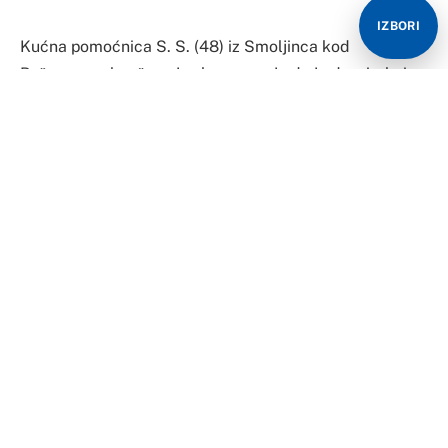
IZBORI
Kućna pomoćnica S. S. (48) iz Smoljinca kod
Požarevca uhapšena je zbog sumnje da je drogirala i
pokrala dvojicu muškaraca u čijoj je kući radila.
Kako nezvanično piše Kurir, S.S. je juče uhapšena.
– Muškarci koji su je angažovali da im kuva i sprema po
kući primijetili su da se osjećaju loše u posljednje
vrijeme, te da počinje da im nedostaje novac u kući.
Prije dvije nedjelje završili su na ispiranju želuca, a
ispostavilo se da su bili drogirani velikom količinom
tableta za spavanje – priča izvor Kurira i nastavlja:
– Oni ni tada nisu posumnjali na kućnu pomoćnicu koja
je dolazila kod njih pošto su sami stanovali u kući, ali
su polako počeli da povezuju stvari.