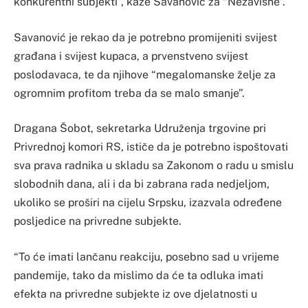
konkurentni subjekti”, kaže Savanović za “Nezavisne”.
Savanović je rekao da je potrebno promijeniti svijest
građana i svijest kupaca, a prvenstveno svijest
poslodavaca, te da njihove “megalomanske želje za
ogromnim profitom treba da se malo smanje”.
Dragana Šobot, sekretarka Udruženja trgovine pri
Privrednoj komori RS, ističe da je potrebno ispoštovati
sva prava radnika u skladu sa Zakonom o radu u smislu
slobodnih dana, ali i da bi zabrana rada nedjeljom,
ukoliko se proširi na cijelu Srpsku, izazvala određene
posljedice na privredne subjekte.
“To će imati lančanu reakciju, posebno sad u vrijeme
pandemije, tako da mislimo da će ta odluka imati
efekta na privredne subjekte iz ove djelatnosti u