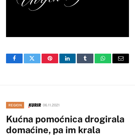
Facebook
Twitter
Pinterest
LinkedIn
Tumblr
WhatsApp
Email
06.11.2021
REGION
Kućna pomoćnica drogirala
domaćine, pa im krala