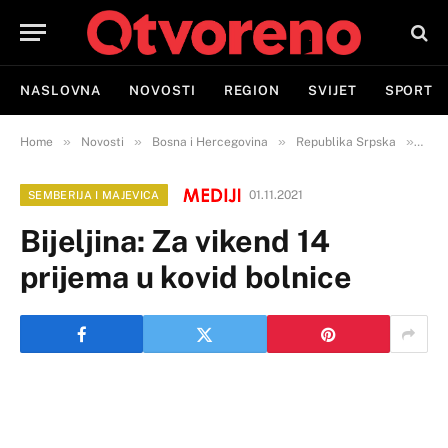
NASLOVNA
NOVOSTI
REGION
SVIJET
SPORT
»
»
»
»
Home
Novosti
Bosna i Hercegovina
Republika Srpska
Semb
01.11.2021
SEMBERIJA I MAJEVICA
Bijeljina: Za vikend 14
prijema u kovid bolnice