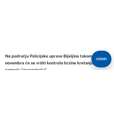
pomoću “presretača”.
Кontrola brzine kretanja vrši se u cilju poboljšanja
stanja bezbjednosti saobraćaja, prevenstveno
smanjenja saobraćajnih nezgoda sa teškim i smrtnim
povredama, u kojima je neprilagođena i nepropisna
brzina dominatni uzrok.
IZBORI
Za devet mjeseci ove godine evidentirano ukupno
14.482 prekršaja prekoračenja propisane brzine
kretanja, što čini oko 47% od ukupnog broja
evidentiranih prekršaja iz oblast bezbjednosti
saobraćaja.
Iz PU Bijeljina apeluju na vozače da brzinu kretanja
prilagode saobraćajnoj signalizaciji i stanju puta i