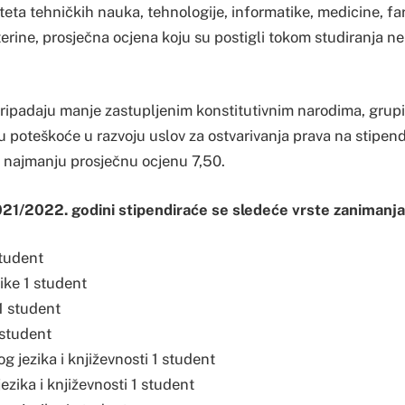
eta tehničkih nauka, tehnologije, informatike, medicine, fa
terine, prosječna ocjena koju su postigli tokom studiranja n
pripadaju manje zastupljenim konstitutivnim narodima, grupi 
u poteškoće u razvoju uslov za ostvarivanja prava na stipend
i najmanju prosječnu ocjenu 7,50.
1/2022. godini stipendiraće se sledeće vrste zanimanja 
student
ke 1 student
1 student
 student
 jezika i književnosti 1 student
ezika i književnosti 1 student