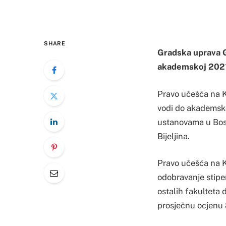
SHARE
Gradska uprava Gr
akademskoj 2021
Pravo učešća na Ko
vodi do akademsko
ustanovama u Bosn
Bijeljina.
Pravo učešća na K
odobravanje stipen
ostalih fakulteta 
prosječnu ocjenu 