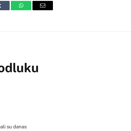
Tumblr
WhatsApp
Email
 odluku
sali su danas