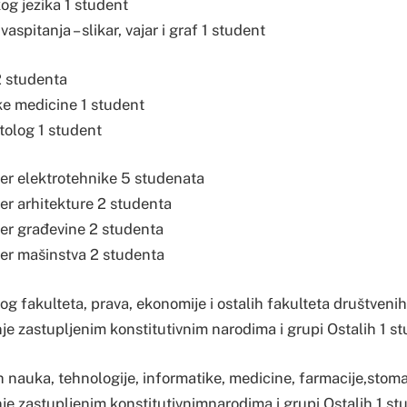
og jezika 1 student
aspitanja – slikar, vajar i graf 1 student
2 studenta
ke medicine 1 student
tolog 1 student
jer elektrotehnike 5 studenata
jer arhitekture 2 studenta
jer građevine 2 studenta
jer mašinstva 2 studenta
og fakulteta, prava, ekonomije i ostalih fakulteta društveni
je zastupljenim konstitutivnim narodima i grupi Ostalih 1 s
 nauka, tehnologije, informatike, medicine, farmacije,stomat
nje zastupljenim konstitutivnimnarodima i grupi Ostalih 1 st