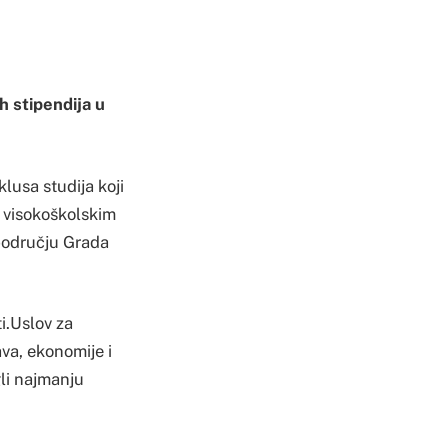
h stipendija u
lusa studija koji
 visokoškolskim
 području Grada
i.Uslov za
ava, ekonomije i
gli najmanju