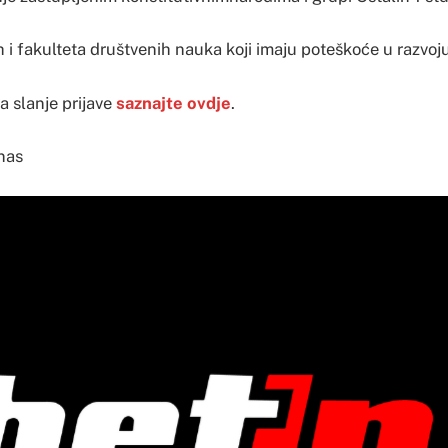
 i fakulteta društvenih nauka koji imaju poteškoće u razvoj
za slanje prijave
saznajte ovdje
.
nas