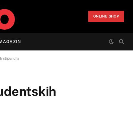
ONLINE SHOP
MAGAZIN
h stipendija
tudentskih