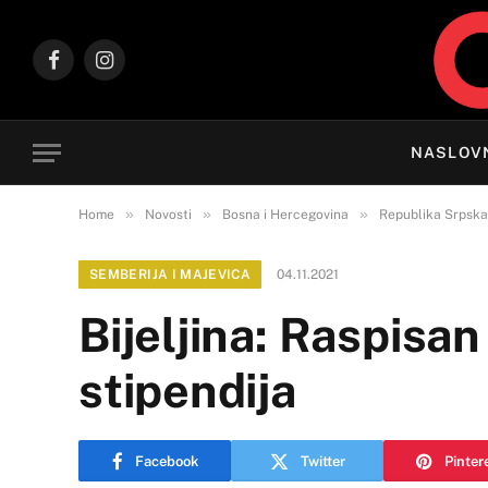
Facebook
Instagram
NASLOV
»
»
»
Home
Novosti
Bosna i Hercegovina
Republika Srpska
SEMBERIJA I MAJEVICA
04.11.2021
Bijeljina: Raspisa
stipendija
Facebook
Twitter
Pinter