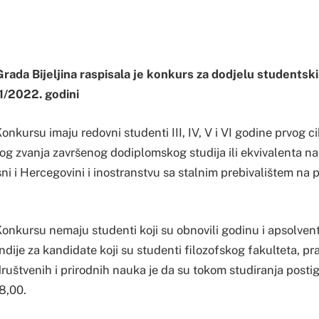
ada Bijeljina raspisala je konkurs za dodjelu studentski
/2022. godini
nkursu imaju redovni studenti III, IV, V i VI godine prvog cik
g zvanja završenog dodiplomskog studija ili ekvivalenta na
i i Hercegovini i inostranstvu sa stalnim prebivalištem na
onkursu nemaju studenti koji su obnovili godinu i apsolvent
dije za kandidate koji su studenti filozofskog fakulteta, pr
društvenih i prirodnih nauka je da su tokom studiranja posti
8,00.