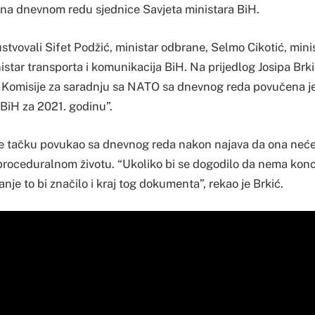
a na dnevnom redu sjednice Savjeta ministara BiH.
ustvovali Sifet Podžić, ministar odbrane, Selmo Cikotić, mini
nistar transporta i komunikacija BiH. Na prijedlog Josipa Brki
Komisije za saradnju sa NATO sa dnevnog reda povučena je
BiH za 2021. godinu”.
 je tačku povukao sa dnevnog reda nakon najava da ona neće 
u proceduralnom životu. “Ukoliko bi se dogodilo da nema ko
anje to bi značilo i kraj tog dokumenta”, rekao je Brkić.