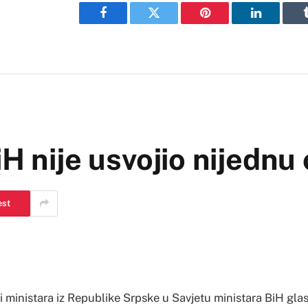
Facebook
Twitter
Pinterest
LinkedIn
iH nije usvojio nijednu
est
ci ministara iz Republike Srpske u Savjetu ministara BiH gla