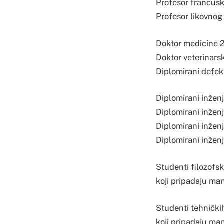
Profesor francusk
Profesor likovnog v
Doktor medicine 
Doktor veterinars
Diplomirani defek
Diplomirani inžen
Diplomirani inžen
Diplomirani inžen
Diplomirani inžen
Studenti filozofsk
koji pripadaju man
Studenti tehničkih
koji pripadaju ma