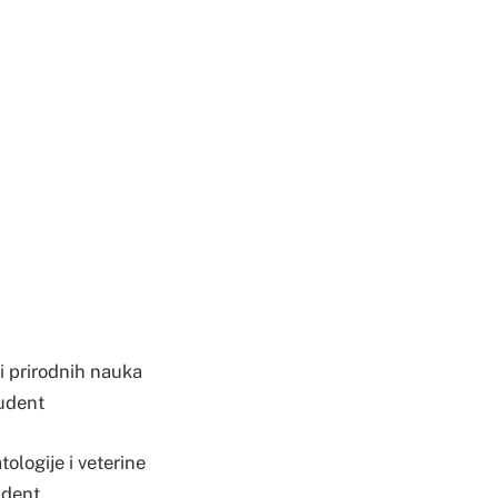
hi prirodnih nauka
tudent
ologije i veterine
udent