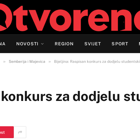
NA
NOVOSTI
REGION
SVIJET
SPORT
»
»
Semberija i Majevica
Bijeljina: Raspisan konkurs za dodjelu studentski
n konkurs za dodjelu s
est